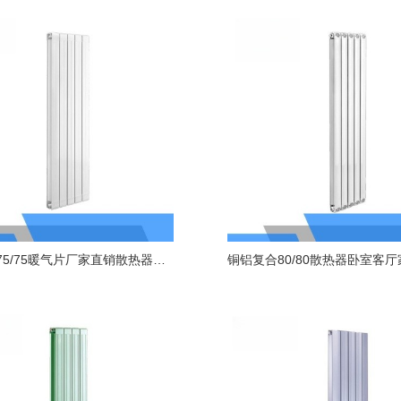
铜铝复合75/75暖气片厂家直销散热器客厅暖气片水暖