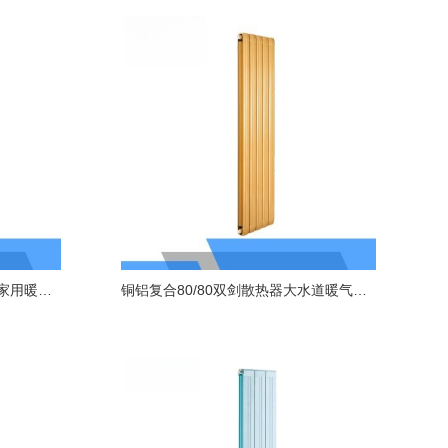
铜铝复合80/80散热器卧室客厅家用暖气片集中供暖
铜铝复合80/80双剑散热器大水道暖气片家用水暖取暖暖气