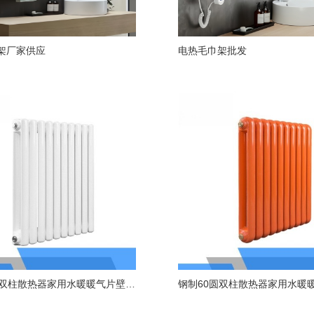
架厂家供应
电热毛巾架批发
钢制60方双柱散热器家用水暖暖气片壁挂式自采暖